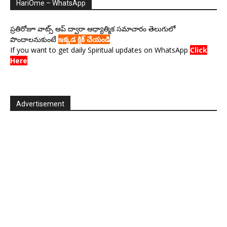
HariOme – WhatsApp
ప్రతిరోజూ వాట్స్ ఆప్ ద్వారా ఆధ్యాత్మిక సమాచారం తెలుగులో
పొందాలనుకుంటే
ఇక్కడ క్లిక్ చేయండి
If you want to get daily Spiritual updates on WhatsApp
Click
Here
Advertisement