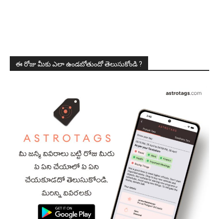
ఈ రోజు మీకు ఎలా ఉండబోతుందో తెలుసుకోండి ?