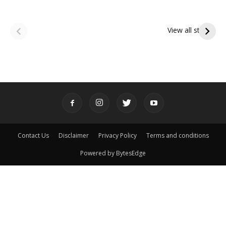
ఆషాఢ అమావాస్య:
ఆషాఢ పౌర్ణమి 2026:
పితృదేవతల ఆశీర్వాదం
ఇంద్రకీలాద్రి గిరి ప్రదక్షిణ
View all stories
పొందే పవిత్ర రోజు
Contact Us
Disclaimer
Privacy Policy
Terms and conditions
Powered by BytesEdge