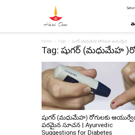
Hari
Satur
Ome
తె
Home
Tags
షుగర్ (మధుమేహ )రోగులకు ఆయుర్వేద
Tag: షుగర్ (మధుమేహ )ర
షుగర్ (మధుమేహ) రోగులకు ఆయుర్వే
పరమైన సూచన | Ayurvedic
Suggestions for Diabetes