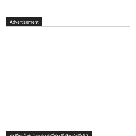
Advertisement
ఈ రోజు మీకు ఎలా ఉండబోతుందో తెలుసుకోండి ?