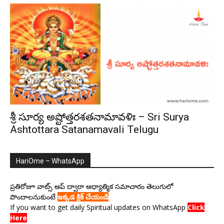
శ్రీ సూర్య అష్టోత్తరశతనామావళిః – Sri Surya
Ashtottara Satanamavali Telugu
HariOme – WhatsApp
ప్రతిరోజూ వాట్స్ ఆప్ ద్వారా ఆధ్యాత్మిక సమాచారం తెలుగులో
పొందాలనుకుంటే
ఇక్కడ క్లిక్ చేయండి
If you want to get daily Spiritual updates on WhatsApp
Click
Here