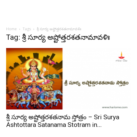
Home
Tags
శ్రీ సూర్య అష్టోత్తరశతనామావళిః
Tag: శ్రీ సూర్య అష్టోత్తరశతనామావళిః
శ్రీ సూర్య అష్టోత్తరశతనామ స్తోత్రం – Sri Surya
Ashtottara Satanama Stotram in...