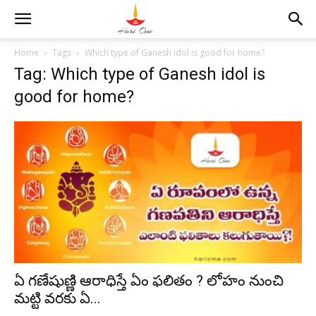
Home
Tags
Which type of Ganesh idol is good for home?
Tag: Which type of Ganesh idol is
good for home?
ఏ గణేషుణ్ణి ఆరాధిస్తే ఏం ఫలితం ? లోహం నుంచి
మట్టి వరకు ఏ...