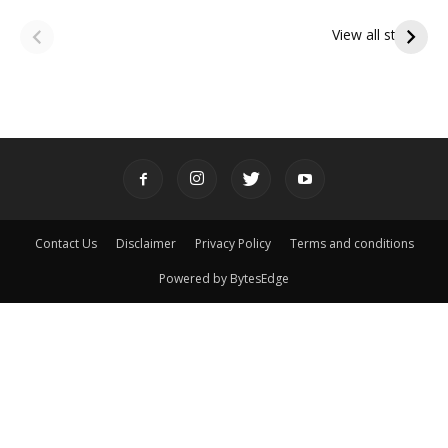
ఆషాఢ అమావాస్య:
ఆషాఢ పౌర్ణమి 2026:
పితృదేవతల ఆశీర్వాదం
ఇంద్రకీలాద్రి గిరి ప్రదక్షిణ
View all stories
పొందే పవిత్ర రోజు
Contact Us
Disclaimer
Privacy Policy
Terms and conditions
Powered by BytesEdge