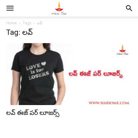
Home
Tags
లవ్
Tag: లవ్
లవ్ ఈజ్ పర్ లూజర్స్